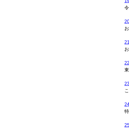
1
令
2
お
2
お
2
東
2
こ
2
特
2