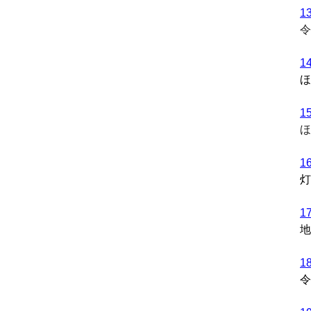
1
令
1
ほ
1
ほ
1
灯
1
地
1
令