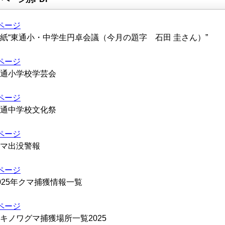
ページ
紙“東通小・中学生円卓会議（今月の題字 石田 圭さん）”
ページ
通小学校学芸会
ページ
通中学校文化祭
ページ
マ出没警報
ページ
025年クマ捕獲情報一覧
ページ
キノワグマ捕獲場所一覧2025