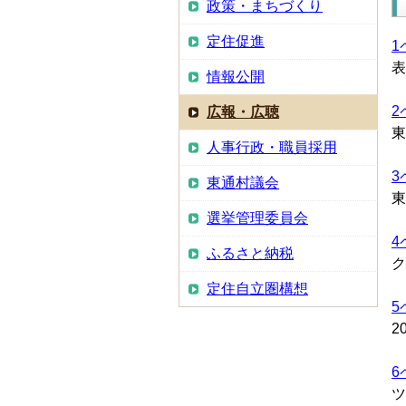
政策・まちづくり
定住促進
1
表
情報公開
2
広報・広聴
東
人事行政・職員採用
3
東通村議会
東
選挙管理委員会
4
ふるさと納税
ク
定住自立圏構想
5
2
6
ツ