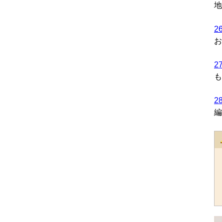
地
2
お
2
も
2
編