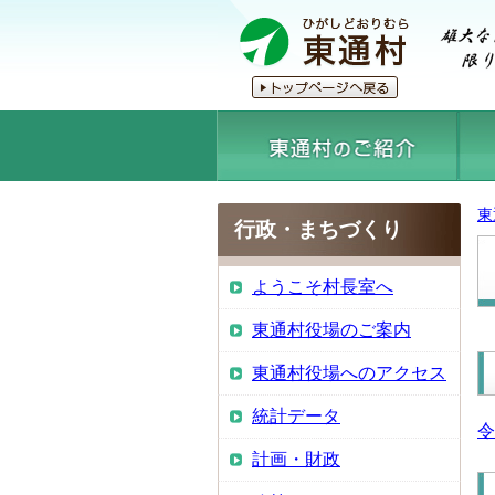
東
行政・まちづくり
ようこそ村長室へ
東通村役場のご案内
東通村役場へのアクセス
統計データ
令
計画・財政