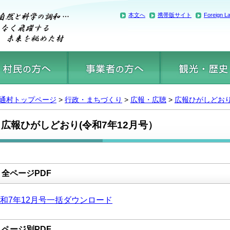
本文へ
携帯版サイト
Foreign L
通村トップページ
>
行政・まちづくり
>
広報・広聴
>
広報ひがしどお
広報ひがしどおり(令和7年12月号）
全ページPDF
和7年12月号一括ダウンロード
ページ別PDF