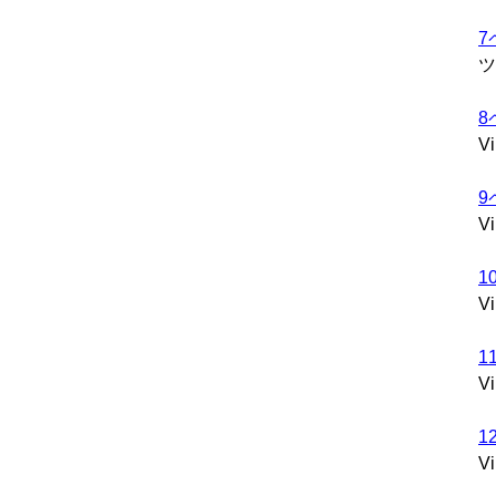
7
ツ
8
V
9
V
1
V
1
V
1
V