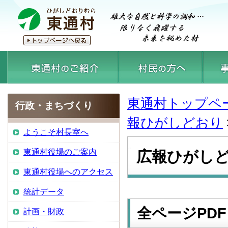
東通村トップペ
行政・まちづくり
報ひがしどおり
ようこそ村長室へ
東通村役場のご案内
広報ひがしど
東通村役場へのアクセス
統計データ
全ページPDF
計画・財政