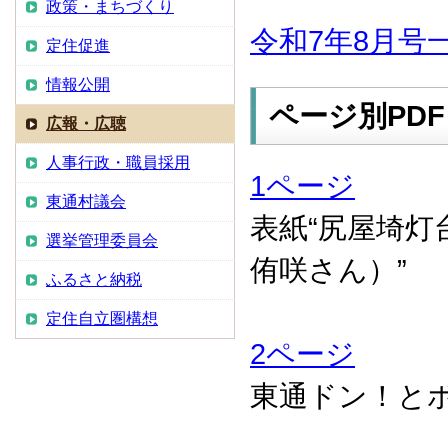
政策・まちづくり
令和7年8月号
定住促進
情報公開
ページ別PDF
広報・広聴
人事行政・職員採用
1ページ
東通村議会
表紙“尻屋埼
選挙管理委員会
侑咲さん）”
ふるさと納税
定住自立圏構想
2ページ
東通ドン！と