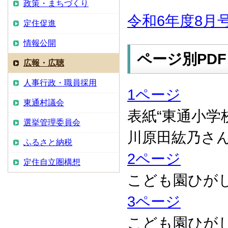
政策・まちづくり
令和6年度8月
定住促進
情報公開
ページ別PDF
広報・広聴
人事行政・職員採用
1ページ
東通村議会
表紙“東通小
選挙管理委員会
川原田紘乃さ
ふるさと納税
2ページ
定住自立圏構想
こども園ひが
3ページ
こども園ひが