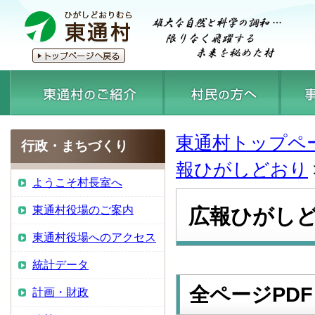
東通村トップペ
行政・まちづくり
報ひがしどおり
ようこそ村長室へ
東通村役場のご案内
広報ひがしど
東通村役場へのアクセス
統計データ
全ページPDF
計画・財政