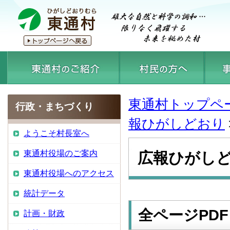
東通村トップペ
行政・まちづくり
報ひがしどおり
ようこそ村長室へ
東通村役場のご案内
広報ひがしど
東通村役場へのアクセス
統計データ
全ページPDF
計画・財政