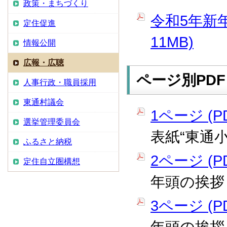
政策・まちづくり
令和5年新年
定住促進
11MB)
情報公開
広報・広聴
ページ別PDF
人事行政・職員採用
東通村議会
1ページ (PD
選挙管理委員会
表紙“東通
ふるさと納税
2ページ (PD
定住自立圏構想
年頭の挨拶
3ページ (PD