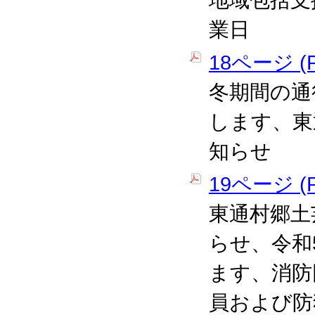
地域包括支
業日
18ページ (P
冬期間の通
します、東
知らせ
19ページ (P
東通村郷土
らせ、令和
ます、消防
員および防