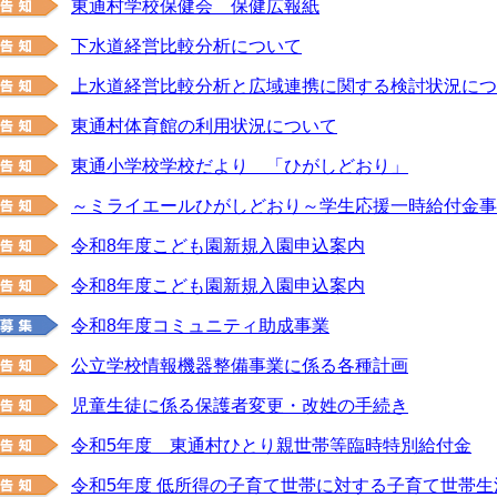
東通村学校保健会 保健広報紙
下水道経営比較分析について
上水道経営比較分析と広域連携に関する検討状況につ
東通村体育館の利用状況について
東通小学校学校だより 「ひがしどおり」
～ミライエールひがしどおり～学生応援一時給付金事
令和8年度こども園新規入園申込案内
令和8年度こども園新規入園申込案内
令和8年度コミュニティ助成事業
公立学校情報機器整備事業に係る各種計画
児童生徒に係る保護者変更・改姓の手続き
令和5年度 東通村ひとり親世帯等臨時特別給付金
令和5年度 低所得の子育て世帯に対する子育て世帯