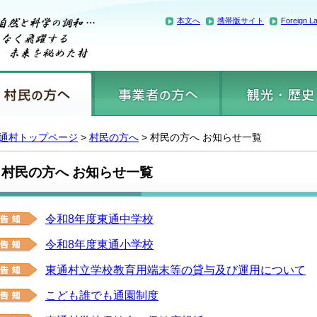
本文へ
携帯版サイト
Foreign L
通村トップページ
>
村民の方へ
> 村民の方へ お知らせ一覧
村民の方へ お知らせ一覧
令和8年度東通中学校
令和8年度東通小学校
東通村立学校教育用端末等の貸与及び運用について
こども誰でも通園制度