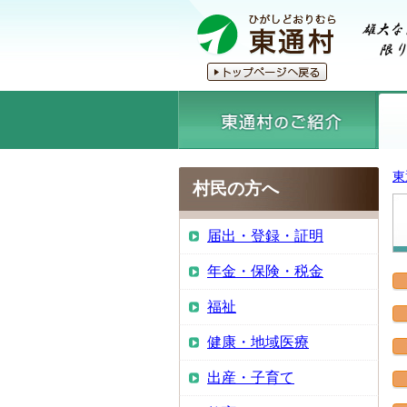
東
村民の方へ
届出・登録・証明
年金・保険・税金
福祉
健康・地域医療
出産・子育て