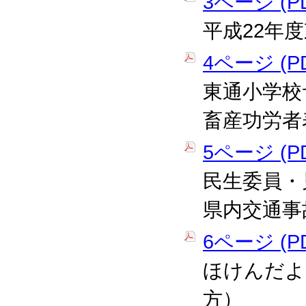
3ページ (PD
平成22年
4ページ (PD
東通小学校
畜産功労者
5ページ (PD
民生委員・
県内交通事
6ページ (PD
ほけんだよ
方）