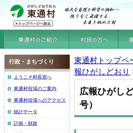
東通村トップペ
行政・まちづくり
報ひがしどおり
ようこそ村長室へ
東通村役場のご案内
広報ひがしど
東通村役場へのアクセス
号）
統計データ
計画・財政