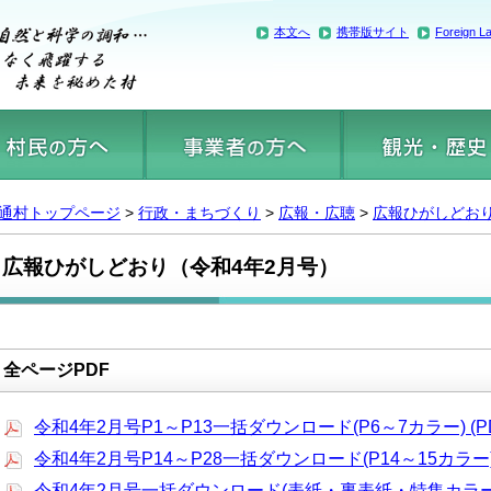
本文へ
携帯版サイト
Foreign L
通村トップページ
>
行政・まちづくり
>
広報・広聴
>
広報ひがしどお
広報ひがしどおり（令和4年2月号）
全ページPDF
令和4年2月号P1～P13一括ダウンロード(P6～7カラー) (PDF
令和4年2月号P14～P28一括ダウンロード(P14～15カラー) (
令和4年2月号一括ダウンロード(表紙・裏表紙・特集カラー) (P