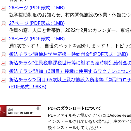
26ページ (PDF形式 : 1MB)
就学援助制度のお知らせ、村内関係施設の休業・休館につ
27ページ (PDF形式 : 1MB)
住民の窓、人口と世帯数、2022年2月のカレンダー、東通村
28ページ (PDF形式 : 1MB)
満1歳で～す！、自慢のペットを紹介しま～す！、トピッ
折込チラシ“東通村学生応援一時給付金” (PDF形式 : 1MB)
折込チラシ“住民税非課税世帯等に対する臨時特別給付金のお知らせ
折込チラシ“追加（3回目）接種に使用するワクチンについて” (P
折込チラシ“3回目 65歳以上及び施設入所者等『新型コ
(PDF形式 : 98KB)
PDFのダウンロードについて
PDFファイルをご覧いただくにはAdobeReade
インストールされていない場合は、左のアイ
後インストールしてください。