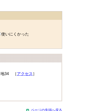
使いにくかった
番地34 ［
アクセス
］
ページの先頭へ戻る