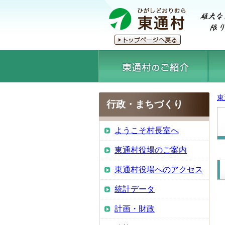
東
行政・まちづくり
ようこそ村長室へ
東通村役場のご案内
東通村役場へのアクセス
統計データ
計画・財政