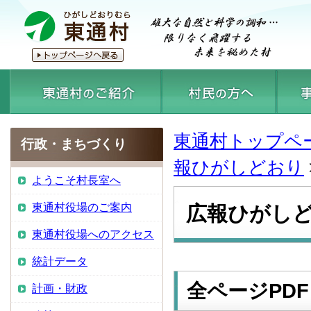
東通村トップペ
行政・まちづくり
報ひがしどおり
ようこそ村長室へ
東通村役場のご案内
広報ひがしど
東通村役場へのアクセス
統計データ
全ページPDF
計画・財政