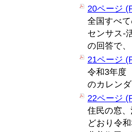
20ページ (P
全国すべて
センサス-
の回答で、
21ページ (P
令和3年度
のカレンダ
22ページ (P
住民の窓、
どおり令和