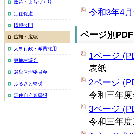
政策・まちづくり
令和3年4月
定住促進
情報公開
ページ別PDF
広報・広聴
人事行政・職員採用
1ページ (PD
東通村議会
表紙
選挙管理委員会
2ページ (PD
ふるさと納税
令和三年度
定住自立圏構想
3ページ (PD
令和三年度