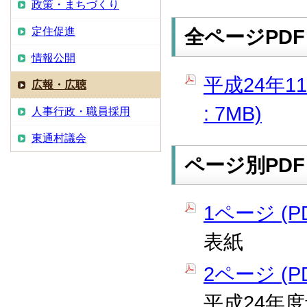
政策・まちづくり
定住促進
全ページPDF
情報公開
平成24年1
広報・広聴
: 7MB)
人事行政・職員採用
東通村議会
ページ別PDF
1ページ (PD
表紙
2ページ (PD
平成24年