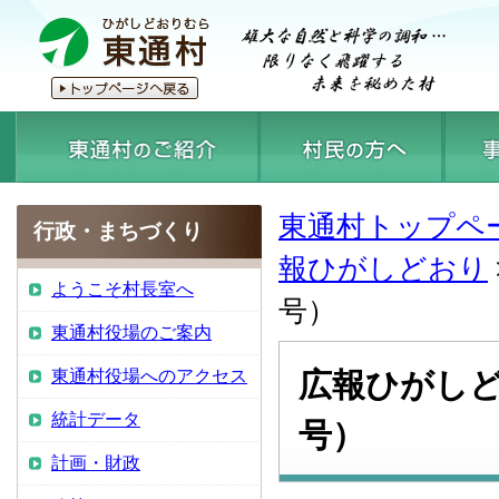
東通村トップペ
行政・まちづくり
報ひがしどおり
ようこそ村長室へ
号）
東通村役場のご案内
東通村役場へのアクセス
広報ひがしど
統計データ
号）
計画・財政