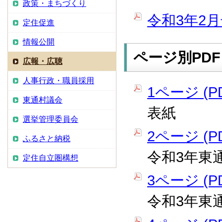
政策・まちづくり
令和3年2月
定住促進
情報公開
ページ別PDF
広報・広聴
人事行政・職員採用
1ページ (PD
東通村議会
表紙
選挙管理委員会
2ページ (PD
ふるさと納税
令和3年東
定住自立圏構想
3ページ (PD
令和3年東