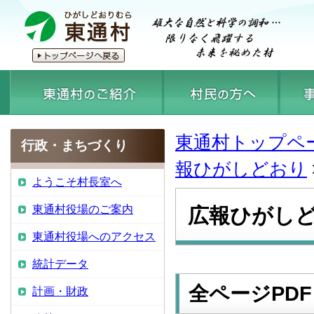
東通村トップペ
行政・まちづくり
報ひがしどおり
ようこそ村長室へ
東通村役場のご案内
広報ひがしど
東通村役場へのアクセス
統計データ
全ページPDF
計画・財政