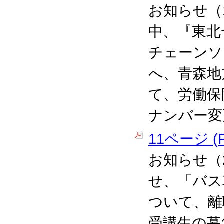
お知らせ（
中、『東北
チェーンソ
へ、青森地
て、労働保
ナンバー変
11ページ (P
お知らせ（
せ、「バス
ついて、離
受講生の募