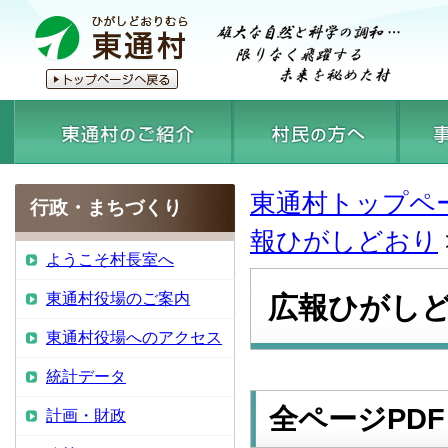
東通村トップペ
行政・まちづくり
報ひがしどおり
ようこそ村長室へ
東通村役場のご案内
広報ひがしど
東通村役場へのアクセス
統計データ
全ページPDF
計画・財政