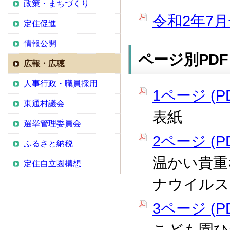
政策・まちづくり
令和2年7月
定住促進
情報公開
ページ別PDF
広報・広聴
人事行政・職員採用
1ページ (PD
東通村議会
表紙
選挙管理委員会
2ページ (PD
ふるさと納税
温かい貴重
定住自立圏構想
ナウイルス
3ページ (PD