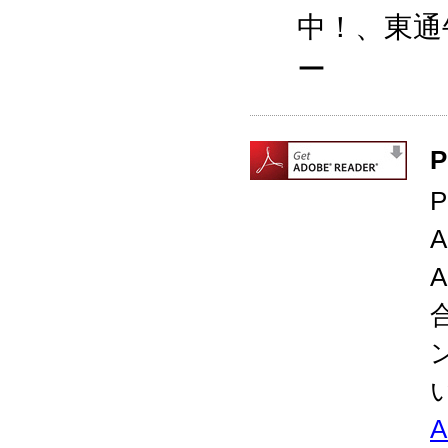
中！、東通
ー