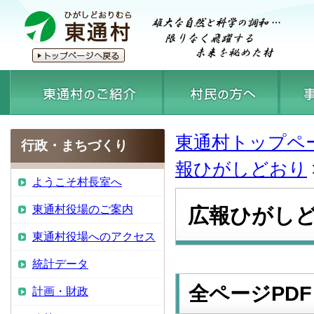
東通村トップペ
行政・まちづくり
報ひがしどおり
ようこそ村長室へ
東通村役場のご案内
広報ひがしど
東通村役場へのアクセス
統計データ
全ページPDF
計画・財政