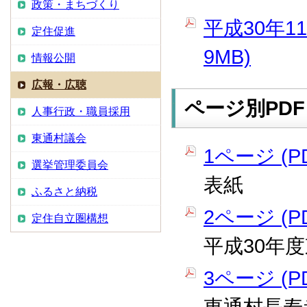
政策・まちづくり
平成30年1
定住促進
9MB)
情報公開
広報・広聴
ページ別PDF
人事行政・職員採用
東通村議会
1ページ (PD
選挙管理委員会
表紙
ふるさと納税
2ページ (PD
定住自立圏構想
平成30年
3ページ (PD