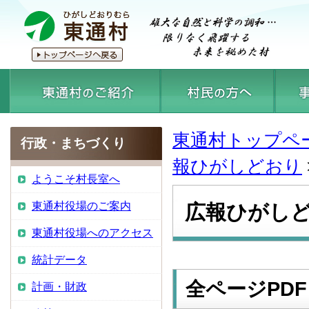
東通村トップペ
行政・まちづくり
報ひがしどおり
ようこそ村長室へ
東通村役場のご案内
広報ひがしど
東通村役場へのアクセス
統計データ
全ページPDF
計画・財政