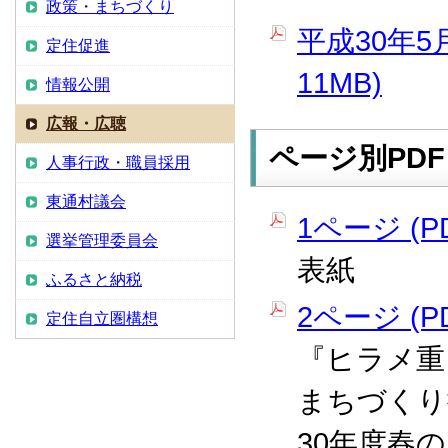
政策・まちづくり
平成30年5
定住促進
11MB)
情報公開
広報・広聴
ページ別PDF
人事行政・職員採用
東通村議会
1ページ (PD
選挙管理委員会
表紙
ふるさと納税
2ページ (PD
定住自立圏構想
『ヒラメ重
まちづくり
30年度春