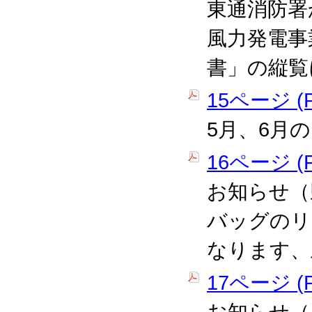
東通消防署
風力発電事
書」の縦覧
15ページ (P
5月、6月
16ページ (P
お知らせ（
バッグのリ
なります、
17ページ (P