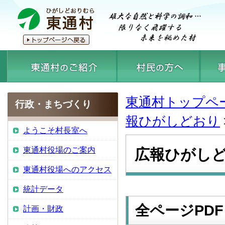
東通村トップペ
行政・まちづくり
報ひがしどおり
ようこそ村長室へ
東通村役場のご案内
広報ひがしど
東通村役場へのアクセス
統計データ
全ページPDF
計画・財政