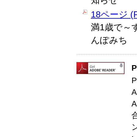
知らせ
18ページ (P
満1歳で～
んぽみち