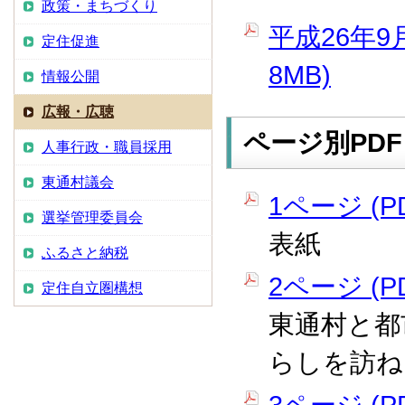
政策・まちづくり
平成26年9
定住促進
8MB)
情報公開
広報・広聴
ページ別PDF
人事行政・職員採用
東通村議会
1ページ (PD
選挙管理委員会
表紙
ふるさと納税
2ページ (PD
定住自立圏構想
東通村と都
らしを訪ね