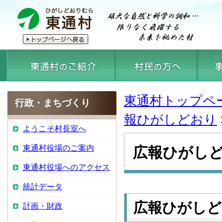
東通村トップペ
行政・まちづくり
報ひがしどおり
ようこそ村長室へ
東通村役場のご案内
広報ひがしど
東通村役場へのアクセス
統計データ
広報ひがしど
計画・財政