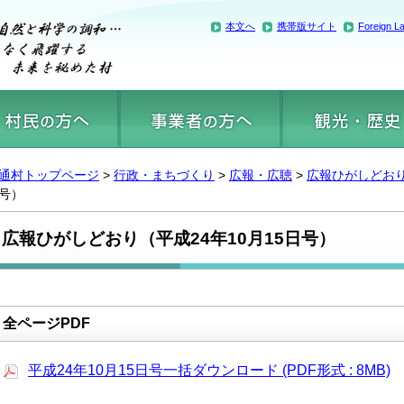
本文へ
携帯版サイト
Foreign L
通村トップページ
>
行政・まちづくり
>
広報・広聴
>
広報ひがしどお
号）
広報ひがしどおり（平成24年10月15日号）
全ページPDF
平成24年10月15日号一括ダウンロード (PDF形式 : 8MB)