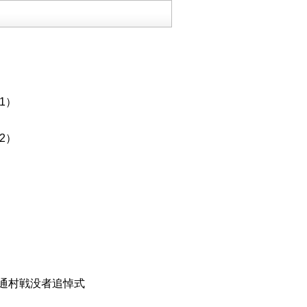
1）
2）
東通村戦没者追悼式