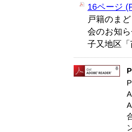
16ページ (P
戸籍のまど
会のお知ら
子又地区「