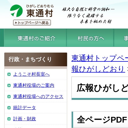
東通村トップペ
行政・まちづくり
報ひがしどおり
ようこそ村長室へ
東通村役場のご案内
広報ひがしど
東通村役場へのアクセス
統計データ
全ページPDF
計画・財政