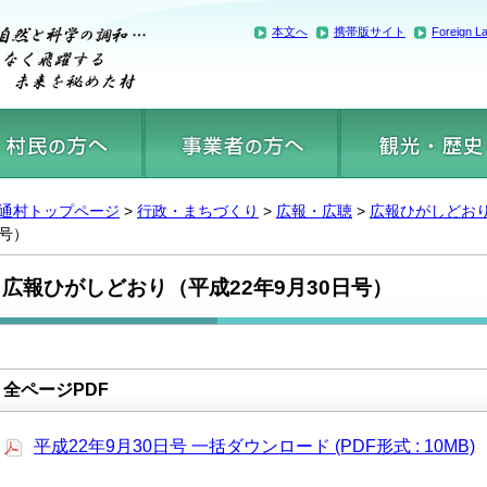
本文へ
携帯版サイト
Foreign L
通村トップページ
>
行政・まちづくり
>
広報・広聴
>
広報ひがしどお
号）
広報ひがしどおり（平成22年9月30日号）
全ページPDF
平成22年9月30日号 一括ダウンロード (PDF形式 : 10MB)