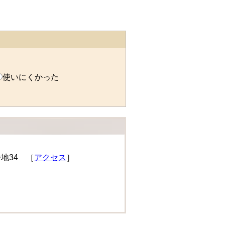
使いにくかった
番地34 ［
アクセス
］