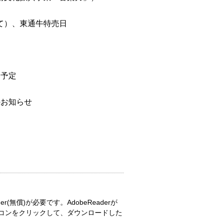
て）、東通牛特売日
用予定
のお知らせ
r(無償)が必要です。AdobeReaderが
コンをクリックして、ダウンロードした