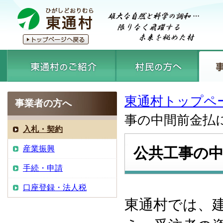
東通村トップペ
事業者の方へ
事の中間前金払
入札・契約
産業振興
公共工事の
手続・申請
口座登録・法人税
東通村では、