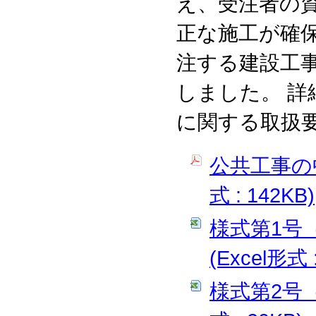
え、受注者の
正な施工が確保
注する建設工
しました。 
に関する取扱
公共工事の
式 : 142KB)
様式第1号
(Excel形式 
様式第2号（