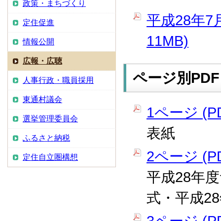
政策・まちづくり
平成28年7
定住促進
11MB)
情報公開
広報・広聴
ページ別PDF
人事行政・職員採用
東通村議会
1ページ (PD
選挙管理委員会
表紙
ふるさと納税
2ページ (PD
定住自立圏構想
平成28年
式・平成2