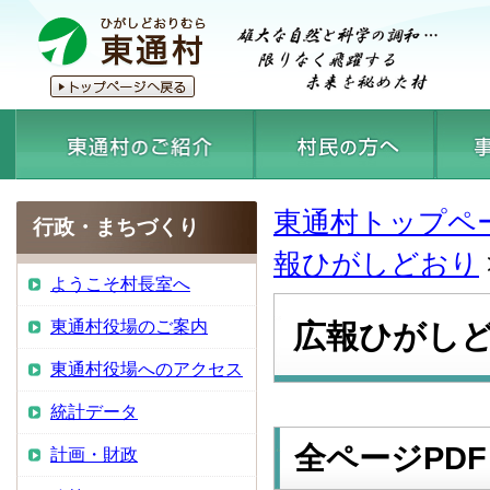
東通村トップペ
行政・まちづくり
報ひがしどおり
ようこそ村長室へ
東通村役場のご案内
広報ひがしど
東通村役場へのアクセス
統計データ
全ページPDF
計画・財政