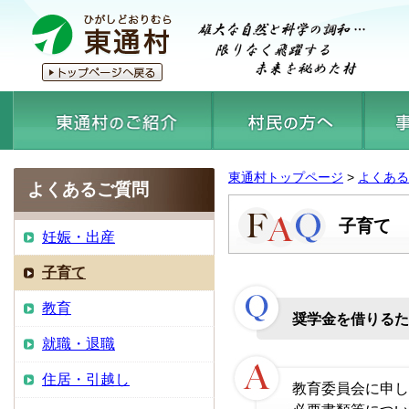
東通村トップページ
>
よくある
よくあるご質問
子育て
妊娠・出産
子育て
教育
奨学金を借りるた
就職・退職
住居・引越し
教育委員会に申し