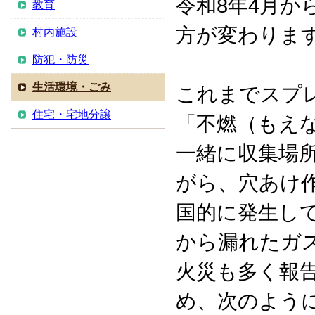
令和8年4月
教育
方が変わりま
村内施設
防犯・防災
生活環境・ごみ
これまでスプ
住宅・宅地分譲
「不燃（もえ
一緒に収集場
がら、穴あけ
国的に発生し
から漏れたガ
火災も多く報
め、次のよう