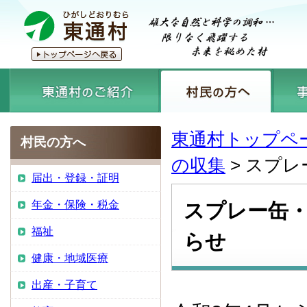
東通村トップペ
村民の方へ
の収集
> スプ
届出・登録・証明
年金・保険・税金
スプレー缶
福祉
らせ
健康・地域医療
出産・子育て