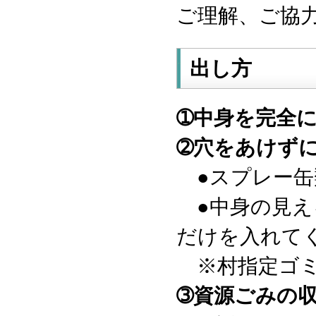
ご理解、ご協
出し方
➀中身を完全
➁穴をあけず
●スプレー缶
●中身の見え
だけを入れて
※村指定ゴミ
➂資源ごみの