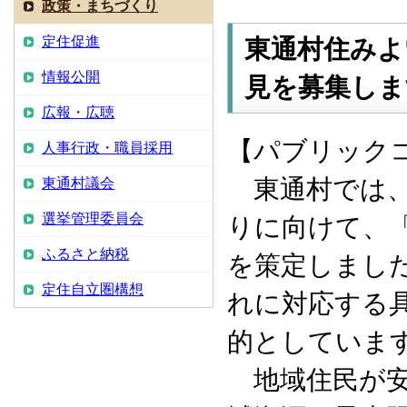
政策・まちづくり
定住促進
東通村住みよ
情報公開
見を募集しま
広報・広聴
【パブリック
人事行政・職員採用
東通村では、
東通村議会
選挙管理委員会
りに向けて、
ふるさと納税
を策定しまし
定住自立圏構想
れに対応する
的としていま
地域住民が安