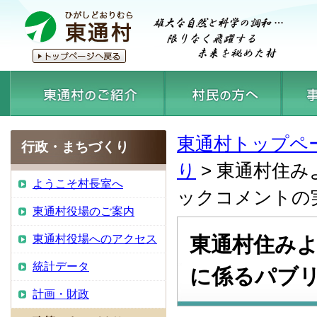
東通村トップペ
行政・まちづくり
り
> 東通村住
ようこそ村長室へ
ックコメントの
東通村役場のご案内
東通村役場へのアクセス
東通村住みよ
統計データ
に係るパブ
計画・財政